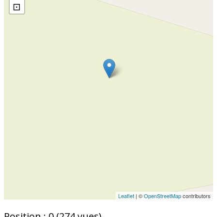
⊡
Leaflet
| ©
OpenStreetMap
contributors
Position :
0
(
274
vues)