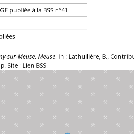
E publiée à la BSS n°41
bliées
gny-sur-Meuse, Meuse
. In : Lathuilière, B., Contr
. Site : Lien BSS.