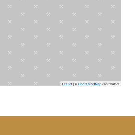
Leaflet
| ©
OpenStreetMap
contributors