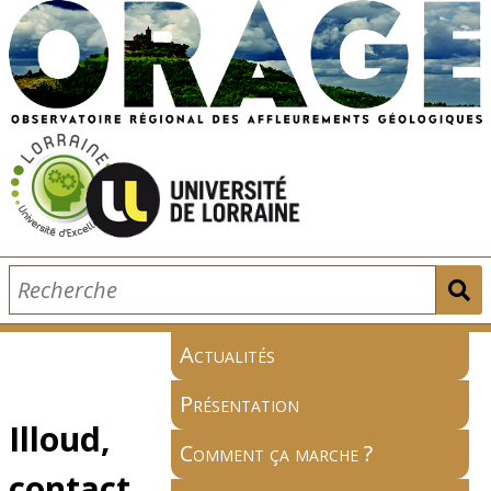
Actualités
Présentation
Illoud,
Comment ça marche ?
contact