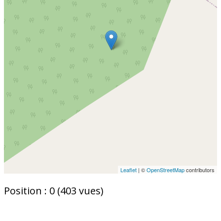
Leaflet
| ©
OpenStreetMap
contributors
Position :
0
(
403
vues)