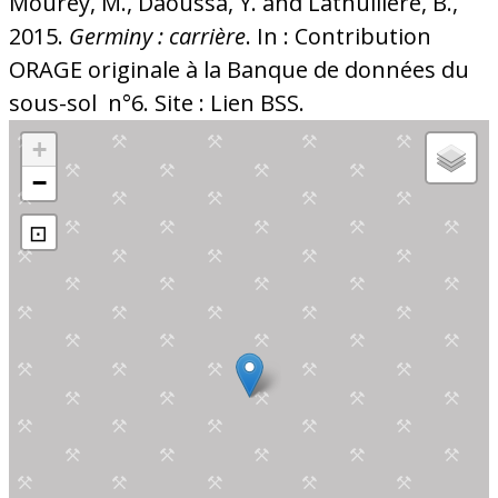
Mourey, M., Daoussa, Y. and Lathuilière, B.,
2015.
Germiny : carrière
. In : Contribution
ORAGE originale à la Banque de données du
sous-sol n°6. Site : Lien BSS.
+
−
⊡