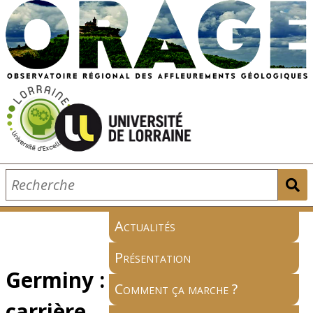
Actualités
Présentation
Germiny :
Comment ça marche ?
carrière