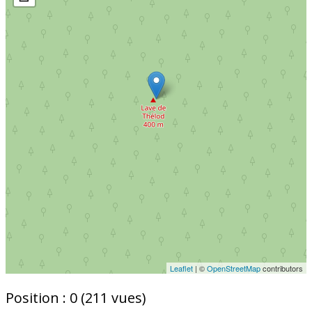
Leaflet
| ©
OpenStreetMap
contributors
Position :
0
(
211
vues)