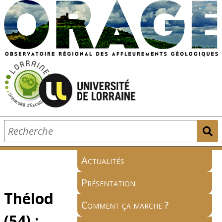
Actualités
Présentation
Thélod
Comment ça marche ?
(54) :